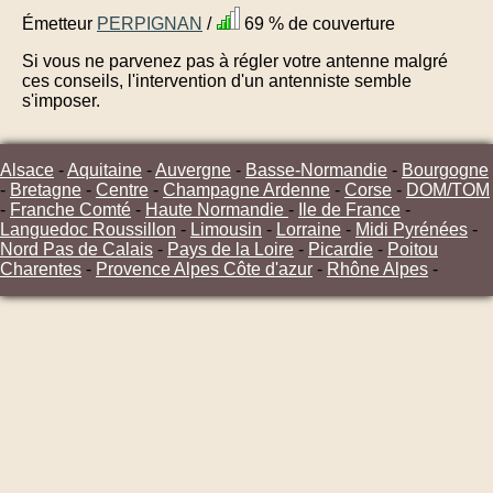
Émetteur
PERPIGNAN
/
69 % de couverture
Si vous ne parvenez pas à régler votre antenne malgré
ces conseils, l'intervention d'un antenniste semble
s'imposer.
Alsace
-
Aquitaine
-
Auvergne
-
Basse-Normandie
-
Bourgogne
-
Bretagne
-
Centre
-
Champagne Ardenne
-
Corse
-
DOM/TOM
-
Franche Comté
-
Haute Normandie
-
Ile de France
-
Languedoc Roussillon
-
Limousin
-
Lorraine
-
Midi Pyrénées
-
Nord Pas de Calais
-
Pays de la Loire
-
Picardie
-
Poitou
Charentes
-
Provence Alpes Côte d'azur
-
Rhône Alpes
-