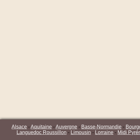
Alsace
-
Aquitaine
-
Auvergne
-
Basse-Normandie
-
Bourg
Languedoc Roussillon
-
Limousin
-
Lorraine
-
Midi Pyré