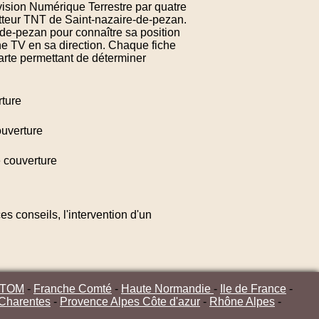
vision Numérique Terrestre par quatre
etteur TNT de Saint-nazaire-de-pezan.
de-pezan pour connaître sa position
ne TV en sa direction. Chaque fiche
arte permettant de déterminer
ture
uverture
 couverture
s conseils, l'intervention d'un
/TOM
-
Franche Comté
-
Haute Normandie
-
Ile de France
-
 Charentes
-
Provence Alpes Côte d'azur
-
Rhône Alpes
-