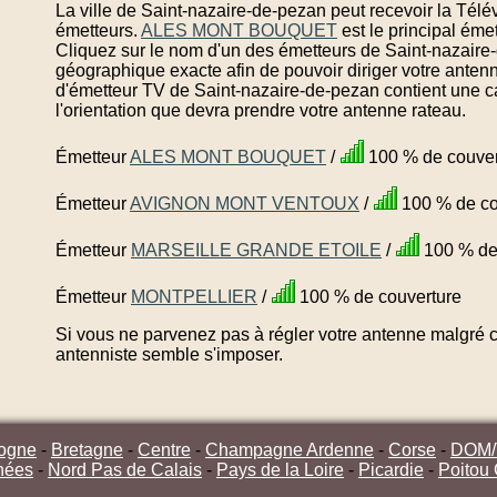
La ville de Saint-nazaire-de-pezan peut recevoir la Télé
émetteurs.
ALES MONT BOUQUET
est le principal ém
Cliquez sur le nom d'un des émetteurs de Saint-nazaire-
géographique exacte afin de pouvoir diriger votre anten
d'émetteur TV de Saint-nazaire-de-pezan contient une c
l'orientation que devra prendre votre antenne rateau.
Émetteur
ALES MONT BOUQUET
/
100 % de couver
Émetteur
AVIGNON MONT VENTOUX
/
100 % de co
Émetteur
MARSEILLE GRANDE ETOILE
/
100 % de
Émetteur
MONTPELLIER
/
100 % de couverture
Si vous ne parvenez pas à régler votre antenne malgré ce
antenniste semble s'imposer.
ogne
-
Bretagne
-
Centre
-
Champagne Ardenne
-
Corse
-
DOM
nées
-
Nord Pas de Calais
-
Pays de la Loire
-
Picardie
-
Poitou