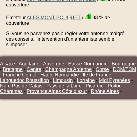
couverture
Émetteur
ALES MONT BOUQUET
/
93 % de
couverture
Si vous ne parvenez pas à régler votre antenne malgré
ces conseils, l'intervention d'un antenniste semble
s'imposer.
Alsace
-
Aquitaine
-
Auvergne
-
Basse-Normandie
-
Bourgogne
-
Bretagne
-
Centre
-
Champagne Ardenne
-
Corse
-
DOM/TOM
-
Franche Comté
-
Haute Normandie
-
Ile de France
-
Languedoc Roussillon
-
Limousin
-
Lorraine
-
Midi Pyrénées
-
Nord Pas de Calais
-
Pays de la Loire
-
Picardie
-
Poitou
Charentes
-
Provence Alpes Côte d'azur
-
Rhône Alpes
-