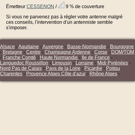
Émetteur
CESSENON
/
9 % de couverture
Si vous ne parvenez pas à régler votre antenne malgré
ces conseils, l'intervention d'un antenniste semble
s'imposer.
Alsace
-
Aquitaine
-
Auvergne
-
Basse-Normandie
-
Bourgogne
-
Bretagne
-
Centre
-
Champagne Ardenne
-
Corse
-
DOM/TOM
-
Franche Comté
-
Haute Normandie
-
Ile de France
-
Languedoc Roussillon
-
Limousin
-
Lorraine
-
Midi Pyrénées
-
Nord Pas de Calais
-
Pays de la Loire
-
Picardie
-
Poitou
Charentes
-
Provence Alpes Côte d'azur
-
Rhône Alpes
-