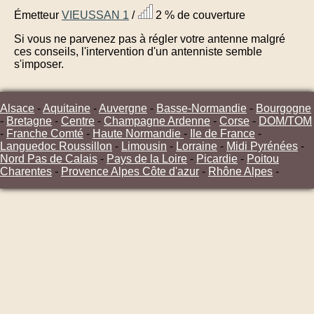
Émetteur
VIEUSSAN 1
/
2 % de couverture
Si vous ne parvenez pas à régler votre antenne malgré
ces conseils, l'intervention d'un antenniste semble
s'imposer.
Alsace
-
Aquitaine
-
Auvergne
-
Basse-Normandie
-
Bourgogne
-
Bretagne
-
Centre
-
Champagne Ardenne
-
Corse
-
DOM/TOM
-
Franche Comté
-
Haute Normandie
-
Ile de France
-
Languedoc Roussillon
-
Limousin
-
Lorraine
-
Midi Pyrénées
-
Nord Pas de Calais
-
Pays de la Loire
-
Picardie
-
Poitou
Charentes
-
Provence Alpes Côte d'azur
-
Rhône Alpes
-