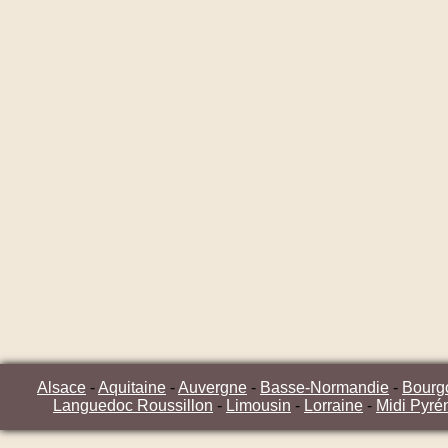
Alsace
-
Aquitaine
-
Auvergne
-
Basse-Normandie
-
Bourg
Languedoc Roussillon
-
Limousin
-
Lorraine
-
Midi Pyré