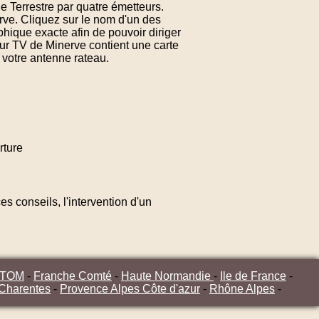
e Terrestre par quatre émetteurs.
rve. Cliquez sur le nom d'un des
hique exacte afin de pouvoir diriger
ur TV de Minerve contient une carte
 votre antenne rateau.
rture
s conseils, l'intervention d'un
/TOM
-
Franche Comté
-
Haute Normandie
-
Ile de France
-
 Charentes
-
Provence Alpes Côte d'azur
-
Rhône Alpes
-