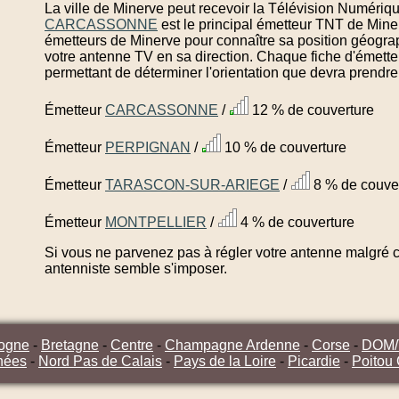
La ville de Minerve peut recevoir la Télévision Numériqu
CARCASSONNE
est le principal émetteur TNT de Mine
émetteurs de Minerve pour connaître sa position géograp
votre antenne TV en sa direction. Chaque fiche d'émette
permettant de déterminer l'orientation que devra prendre
Émetteur
CARCASSONNE
/
12 % de couverture
Émetteur
PERPIGNAN
/
10 % de couverture
Émetteur
TARASCON-SUR-ARIEGE
/
8 % de couve
Émetteur
MONTPELLIER
/
4 % de couverture
Si vous ne parvenez pas à régler votre antenne malgré ce
antenniste semble s'imposer.
ogne
-
Bretagne
-
Centre
-
Champagne Ardenne
-
Corse
-
DOM
nées
-
Nord Pas de Calais
-
Pays de la Loire
-
Picardie
-
Poitou