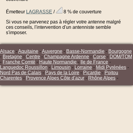
Émetteur
LAGRASSE
/
8 % de couverture
Si vous ne parvenez pas à régler votre antenne malgré
ces conseils, l'intervention d'un antenniste semble
s'imposer.
Alsace
-
Aquitaine
-
Auvergne
-
Basse-Normandie
-
Bourgogne
-
Bretagne
-
Centre
-
Champagne Ardenne
-
Corse
-
DOM/TOM
-
Franche Comté
-
Haute Normandie
-
Ile de France
-
Languedoc Roussillon
-
Limousin
-
Lorraine
-
Midi Pyrénées
-
Nord Pas de Calais
-
Pays de la Loire
-
Picardie
-
Poitou
Charentes
-
Provence Alpes Côte d'azur
-
Rhône Alpes
-