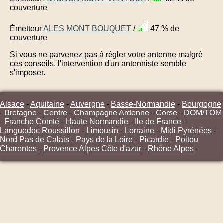
couverture
Émetteur
ALES MONT BOUQUET
/
47 % de
couverture
Si vous ne parvenez pas à régler votre antenne malgré
ces conseils, l'intervention d'un antenniste semble
s'imposer.
Alsace
-
Aquitaine
-
Auvergne
-
Basse-Normandie
-
Bourgogne
-
Bretagne
-
Centre
-
Champagne Ardenne
-
Corse
-
DOM/TOM
-
Franche Comté
-
Haute Normandie
-
Ile de France
-
Languedoc Roussillon
-
Limousin
-
Lorraine
-
Midi Pyrénées
-
Nord Pas de Calais
-
Pays de la Loire
-
Picardie
-
Poitou
Charentes
-
Provence Alpes Côte d'azur
-
Rhône Alpes
-