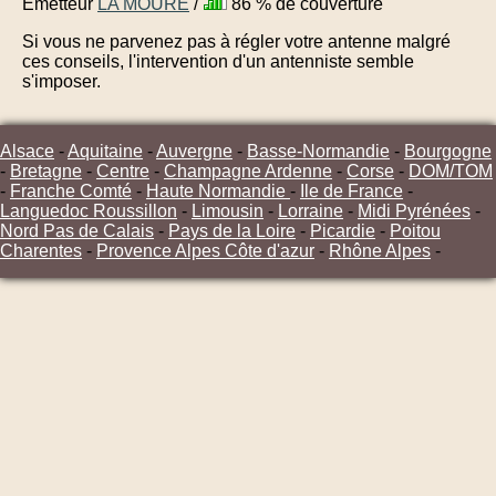
Émetteur
LA MOURE
/
86 % de couverture
Si vous ne parvenez pas à régler votre antenne malgré
ces conseils, l'intervention d'un antenniste semble
s'imposer.
Alsace
-
Aquitaine
-
Auvergne
-
Basse-Normandie
-
Bourgogne
-
Bretagne
-
Centre
-
Champagne Ardenne
-
Corse
-
DOM/TOM
-
Franche Comté
-
Haute Normandie
-
Ile de France
-
Languedoc Roussillon
-
Limousin
-
Lorraine
-
Midi Pyrénées
-
Nord Pas de Calais
-
Pays de la Loire
-
Picardie
-
Poitou
Charentes
-
Provence Alpes Côte d'azur
-
Rhône Alpes
-