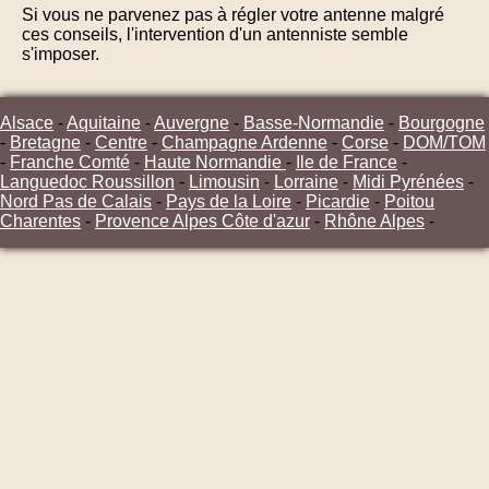
Si vous ne parvenez pas à régler votre antenne malgré
ces conseils, l'intervention d'un antenniste semble
s'imposer.
Alsace
-
Aquitaine
-
Auvergne
-
Basse-Normandie
-
Bourgogne
-
Bretagne
-
Centre
-
Champagne Ardenne
-
Corse
-
DOM/TOM
-
Franche Comté
-
Haute Normandie
-
Ile de France
-
Languedoc Roussillon
-
Limousin
-
Lorraine
-
Midi Pyrénées
-
Nord Pas de Calais
-
Pays de la Loire
-
Picardie
-
Poitou
Charentes
-
Provence Alpes Côte d'azur
-
Rhône Alpes
-