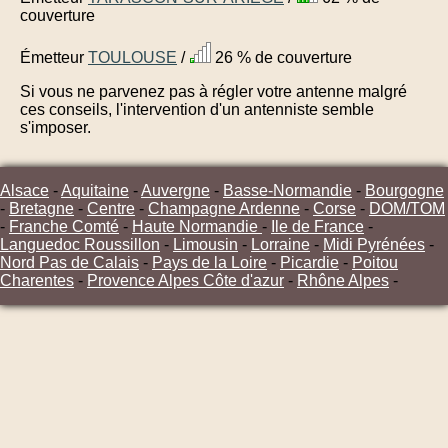
couverture
Émetteur
TOULOUSE
/
26 % de couverture
Si vous ne parvenez pas à régler votre antenne malgré
ces conseils, l'intervention d'un antenniste semble
s'imposer.
Alsace
-
Aquitaine
-
Auvergne
-
Basse-Normandie
-
Bourgogne
-
Bretagne
-
Centre
-
Champagne Ardenne
-
Corse
-
DOM/TOM
-
Franche Comté
-
Haute Normandie
-
Ile de France
-
Languedoc Roussillon
-
Limousin
-
Lorraine
-
Midi Pyrénées
-
Nord Pas de Calais
-
Pays de la Loire
-
Picardie
-
Poitou
Charentes
-
Provence Alpes Côte d'azur
-
Rhône Alpes
-