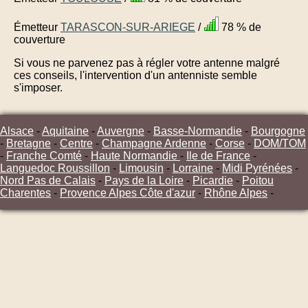
Émetteur
TARASCON-SUR-ARIEGE
/
78 % de
couverture
Si vous ne parvenez pas à régler votre antenne malgré
ces conseils, l'intervention d'un antenniste semble
s'imposer.
Alsace
-
Aquitaine
-
Auvergne
-
Basse-Normandie
-
Bourgogne
-
Bretagne
-
Centre
-
Champagne Ardenne
-
Corse
-
DOM/TOM
-
Franche Comté
-
Haute Normandie
-
Ile de France
-
Languedoc Roussillon
-
Limousin
-
Lorraine
-
Midi Pyrénées
-
Nord Pas de Calais
-
Pays de la Loire
-
Picardie
-
Poitou
Charentes
-
Provence Alpes Côte d'azur
-
Rhône Alpes
-