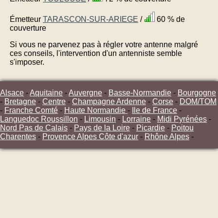
Émetteur
TARASCON-SUR-ARIEGE
/
60 % de
couverture
Si vous ne parvenez pas à régler votre antenne malgré
ces conseils, l'intervention d'un antenniste semble
s'imposer.
Alsace
-
Aquitaine
-
Auvergne
-
Basse-Normandie
-
Bourgogne
-
Bretagne
-
Centre
-
Champagne Ardenne
-
Corse
-
DOM/TOM
-
Franche Comté
-
Haute Normandie
-
Ile de France
-
Languedoc Roussillon
-
Limousin
-
Lorraine
-
Midi Pyrénées
-
Nord Pas de Calais
-
Pays de la Loire
-
Picardie
-
Poitou
Charentes
-
Provence Alpes Côte d'azur
-
Rhône Alpes
-