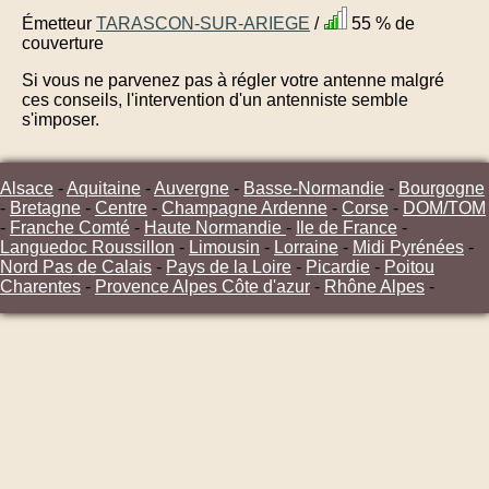
Émetteur
TARASCON-SUR-ARIEGE
/
55 % de
couverture
Si vous ne parvenez pas à régler votre antenne malgré
ces conseils, l'intervention d'un antenniste semble
s'imposer.
Alsace
-
Aquitaine
-
Auvergne
-
Basse-Normandie
-
Bourgogne
-
Bretagne
-
Centre
-
Champagne Ardenne
-
Corse
-
DOM/TOM
-
Franche Comté
-
Haute Normandie
-
Ile de France
-
Languedoc Roussillon
-
Limousin
-
Lorraine
-
Midi Pyrénées
-
Nord Pas de Calais
-
Pays de la Loire
-
Picardie
-
Poitou
Charentes
-
Provence Alpes Côte d'azur
-
Rhône Alpes
-