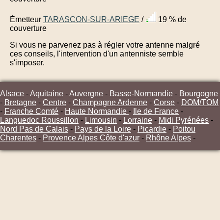
Émetteur
TARASCON-SUR-ARIEGE
/
19 % de
couverture
Si vous ne parvenez pas à régler votre antenne malgré
ces conseils, l'intervention d'un antenniste semble
s'imposer.
Alsace
-
Aquitaine
-
Auvergne
-
Basse-Normandie
-
Bourgogne
-
Bretagne
-
Centre
-
Champagne Ardenne
-
Corse
-
DOM/TOM
-
Franche Comté
-
Haute Normandie
-
Ile de France
-
Languedoc Roussillon
-
Limousin
-
Lorraine
-
Midi Pyrénées
-
Nord Pas de Calais
-
Pays de la Loire
-
Picardie
-
Poitou
Charentes
-
Provence Alpes Côte d'azur
-
Rhône Alpes
-