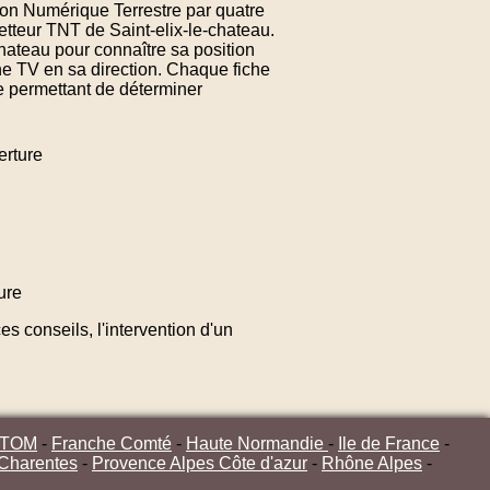
sion Numérique Terrestre par quatre
etteur TNT de Saint-elix-le-chateau.
hateau pour connaître sa position
ne TV en sa direction. Chaque fiche
te permettant de déterminer
rture
ure
s conseils, l'intervention d'un
/TOM
-
Franche Comté
-
Haute Normandie
-
Ile de France
-
 Charentes
-
Provence Alpes Côte d'azur
-
Rhône Alpes
-