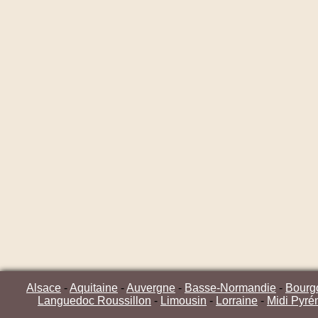
Alsace
-
Aquitaine
-
Auvergne
-
Basse-Normandie
-
Bourg
Languedoc Roussillon
-
Limousin
-
Lorraine
-
Midi Pyré