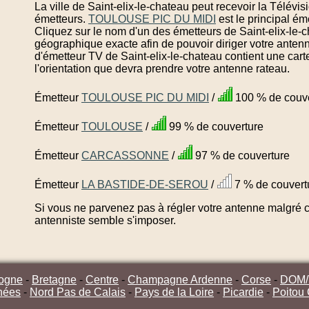
La ville de Saint-elix-le-chateau peut recevoir la Télévi
émetteurs.
TOULOUSE PIC DU MIDI
est le principal ém
Cliquez sur le nom d'un des émetteurs de Saint-elix-le-c
géographique exacte afin de pouvoir diriger votre anten
d'émetteur TV de Saint-elix-le-chateau contient une car
l'orientation que devra prendre votre antenne rateau.
Émetteur
TOULOUSE PIC DU MIDI
/
100 % de couve
Émetteur
TOULOUSE
/
99 % de couverture
Émetteur
CARCASSONNE
/
97 % de couverture
Émetteur
LA BASTIDE-DE-SEROU
/
7 % de couvert
Si vous ne parvenez pas à régler votre antenne malgré ce
antenniste semble s'imposer.
ogne
-
Bretagne
-
Centre
-
Champagne Ardenne
-
Corse
-
DOM
nées
-
Nord Pas de Calais
-
Pays de la Loire
-
Picardie
-
Poitou