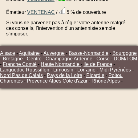
Émetteur
VENTENAC
/
5 % de couverture
Si vous ne parvenez pas à régler votre antenne malgré
ces conseils, l'intervention d'un antenniste semble
s'imposer.
Alsace
-
Aquitaine
-
Auvergne
-
Basse-Normandie
-
Bourgogne
-
Bretagne
-
Centre
-
Champagne Ardenne
-
Corse
-
DOM/TOM
-
Franche Comté
-
Haute Normandie
-
Ile de France
-
Languedoc Roussillon
-
Limousin
-
Lorraine
-
Midi Pyrénées
-
Nord Pas de Calais
-
Pays de la Loire
-
Picardie
-
Poitou
Charentes
-
Provence Alpes Côte d'azur
-
Rhône Alpes
-