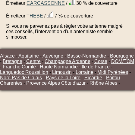
Émetteur
CARCASSONNE
/
30 % de couverture
Émetteur
THEBE
/
7 % de couverture
Si vous ne parvenez pas à régler votre antenne malgré
ces conseils, l'intervention d'un antenniste semble
s'imposer.
Alsace
-
Aquitaine
-
Auvergne
-
Basse-Normandie
-
Bourgogne
-
Bretagne
-
Centre
-
Champagne Ardenne
-
Corse
-
DOM/TOM
-
Franche Comté
-
Haute Normandie
-
Ile de France
-
Languedoc Roussillon
-
Limousin
-
Lorraine
-
Midi Pyrénées
-
Nord Pas de Calais
-
Pays de la Loire
-
Picardie
-
Poitou
Charentes
-
Provence Alpes Côte d'azur
-
Rhône Alpes
-