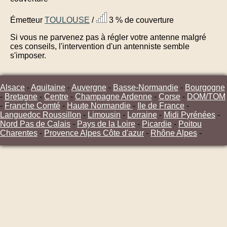
Émetteur
TOULOUSE
/
3 % de couverture
Si vous ne parvenez pas à régler votre antenne malgré
ces conseils, l'intervention d'un antenniste semble
s'imposer.
Alsace
-
Aquitaine
-
Auvergne
-
Basse-Normandie
-
Bourgogne
-
Bretagne
-
Centre
-
Champagne Ardenne
-
Corse
-
DOM/TOM
-
Franche Comté
-
Haute Normandie
-
Ile de France
-
Languedoc Roussillon
-
Limousin
-
Lorraine
-
Midi Pyrénées
-
Nord Pas de Calais
-
Pays de la Loire
-
Picardie
-
Poitou
Charentes
-
Provence Alpes Côte d'azur
-
Rhône Alpes
-