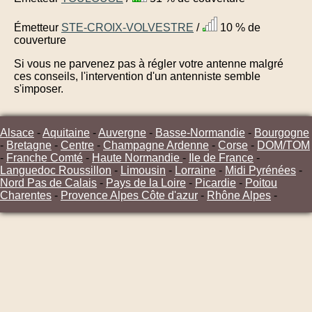
Émetteur
STE-CROIX-VOLVESTRE
/
10 % de
couverture
Si vous ne parvenez pas à régler votre antenne malgré
ces conseils, l'intervention d'un antenniste semble
s'imposer.
Alsace
-
Aquitaine
-
Auvergne
-
Basse-Normandie
-
Bourgogne
-
Bretagne
-
Centre
-
Champagne Ardenne
-
Corse
-
DOM/TOM
-
Franche Comté
-
Haute Normandie
-
Ile de France
-
Languedoc Roussillon
-
Limousin
-
Lorraine
-
Midi Pyrénées
-
Nord Pas de Calais
-
Pays de la Loire
-
Picardie
-
Poitou
Charentes
-
Provence Alpes Côte d'azur
-
Rhône Alpes
-