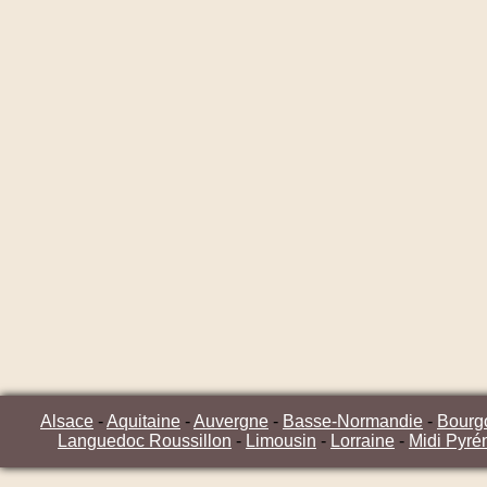
Alsace
-
Aquitaine
-
Auvergne
-
Basse-Normandie
-
Bourg
Languedoc Roussillon
-
Limousin
-
Lorraine
-
Midi Pyré