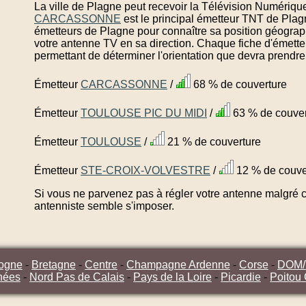
La ville de Plagne peut recevoir la Télévision Numérique
CARCASSONNE
est le principal émetteur TNT de Plag
émetteurs de Plagne pour connaître sa position géograph
votre antenne TV en sa direction. Chaque fiche d'émette
permettant de déterminer l'orientation que devra prendre
Émetteur
CARCASSONNE
/
68 % de couverture
Émetteur
TOULOUSE PIC DU MIDI
/
63 % de couver
Émetteur
TOULOUSE
/
21 % de couverture
Émetteur
STE-CROIX-VOLVESTRE
/
12 % de couve
Si vous ne parvenez pas à régler votre antenne malgré ce
antenniste semble s'imposer.
ogne
-
Bretagne
-
Centre
-
Champagne Ardenne
-
Corse
-
DOM
nées
-
Nord Pas de Calais
-
Pays de la Loire
-
Picardie
-
Poitou