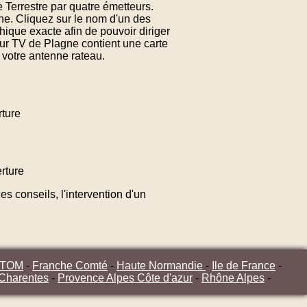
 Terrestre par quatre émetteurs.
ne. Cliquez sur le nom d'un des
ique exacte afin de pouvoir diriger
ur TV de Plagne contient une carte
 votre antenne rateau.
ture
rture
s conseils, l'intervention d'un
/TOM
-
Franche Comté
-
Haute Normandie
-
Ile de France
-
 Charentes
-
Provence Alpes Côte d'azur
-
Rhône Alpes
-