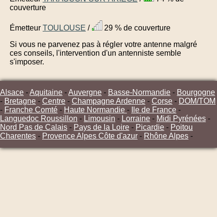
couverture
Émetteur
TOULOUSE
/
29 % de couverture
Si vous ne parvenez pas à régler votre antenne malgré
ces conseils, l'intervention d'un antenniste semble
s'imposer.
Alsace
-
Aquitaine
-
Auvergne
-
Basse-Normandie
-
Bourgogne
-
Bretagne
-
Centre
-
Champagne Ardenne
-
Corse
-
DOM/TOM
-
Franche Comté
-
Haute Normandie
-
Ile de France
-
Languedoc Roussillon
-
Limousin
-
Lorraine
-
Midi Pyrénées
-
Nord Pas de Calais
-
Pays de la Loire
-
Picardie
-
Poitou
Charentes
-
Provence Alpes Côte d'azur
-
Rhône Alpes
-