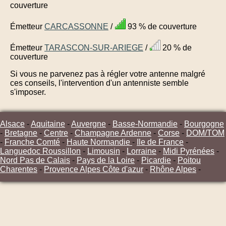
couverture
Émetteur
CARCASSONNE
/
93 % de couverture
Émetteur
TARASCON-SUR-ARIEGE
/
20 % de
couverture
Si vous ne parvenez pas à régler votre antenne malgré
ces conseils, l'intervention d'un antenniste semble
s'imposer.
Alsace
-
Aquitaine
-
Auvergne
-
Basse-Normandie
-
Bourgogne
-
Bretagne
-
Centre
-
Champagne Ardenne
-
Corse
-
DOM/TOM
-
Franche Comté
-
Haute Normandie
-
Ile de France
-
Languedoc Roussillon
-
Limousin
-
Lorraine
-
Midi Pyrénées
-
Nord Pas de Calais
-
Pays de la Loire
-
Picardie
-
Poitou
Charentes
-
Provence Alpes Côte d'azur
-
Rhône Alpes
-