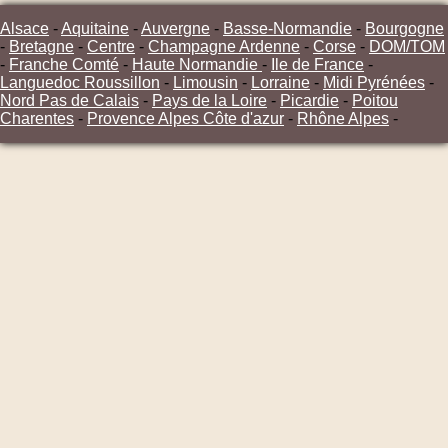
Alsace
-
Aquitaine
-
Auvergne
-
Basse-Normandie
-
Bourgogne
-
Bretagne
-
Centre
-
Champagne Ardenne
-
Corse
-
DOM/TOM
-
Franche Comté
-
Haute Normandie
-
Ile de France
-
Languedoc Roussillon
-
Limousin
-
Lorraine
-
Midi Pyrénées
-
Nord Pas de Calais
-
Pays de la Loire
-
Picardie
-
Poitou
Charentes
-
Provence Alpes Côte d'azur
-
Rhône Alpes
-