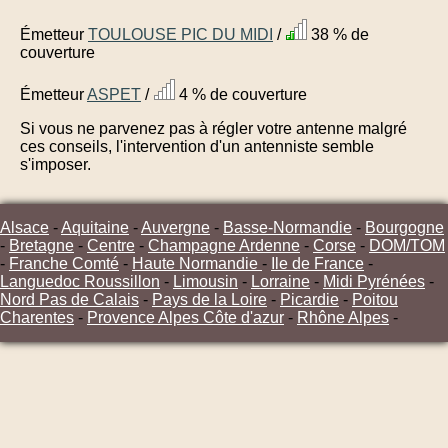
Émetteur
TOULOUSE PIC DU MIDI
/
38 % de
couverture
Émetteur
ASPET
/
4 % de couverture
Si vous ne parvenez pas à régler votre antenne malgré
ces conseils, l'intervention d'un antenniste semble
s'imposer.
Alsace
-
Aquitaine
-
Auvergne
-
Basse-Normandie
-
Bourgogne
-
Bretagne
-
Centre
-
Champagne Ardenne
-
Corse
-
DOM/TOM
-
Franche Comté
-
Haute Normandie
-
Ile de France
-
Languedoc Roussillon
-
Limousin
-
Lorraine
-
Midi Pyrénées
-
Nord Pas de Calais
-
Pays de la Loire
-
Picardie
-
Poitou
Charentes
-
Provence Alpes Côte d'azur
-
Rhône Alpes
-