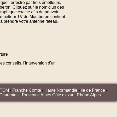
que Terrestre par trois émetteurs.
beron. Cliquez sur le nom d'un des
raphique exacte afin de pouvoir
d'émetteur TV de Montberon contient
ra prendre votre antenne rateau.
ture
s conseils, l'intervention d'un
/TOM
-
Franche Comté
-
Haute Normandie
-
Ile de France
-
 Charentes
-
Provence Alpes Côte d'azur
-
Rhône Alpes
-