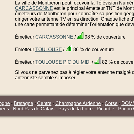
La ville de Montberon peut recevoir la Télévision Numéri
CARCASSONNE
est le principal émetteur TNT de Mont
émetteurs de Montberon pour connaître sa position géog
diriger votre antenne TV en sa direction. Chaque fiche 
une carte permettant de déterminer l'orientation que dev
Émetteur
CARCASSONNE
/
98 % de couverture
Émetteur
TOULOUSE
/
86 % de couverture
Émetteur
TOULOUSE PIC DU MIDI
/
82 % de couver
Si vous ne parvenez pas à régler votre antenne malgré ce
antenniste semble s'imposer.
ogne
-
Bretagne
-
Centre
-
Champagne Ardenne
-
Corse
-
DOM
nées
-
Nord Pas de Calais
-
Pays de la Loire
-
Picardie
-
Poitou