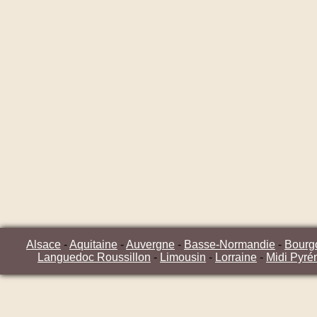
Alsace
-
Aquitaine
-
Auvergne
-
Basse-Normandie
-
Bourg
Languedoc Roussillon
-
Limousin
-
Lorraine
-
Midi Pyré