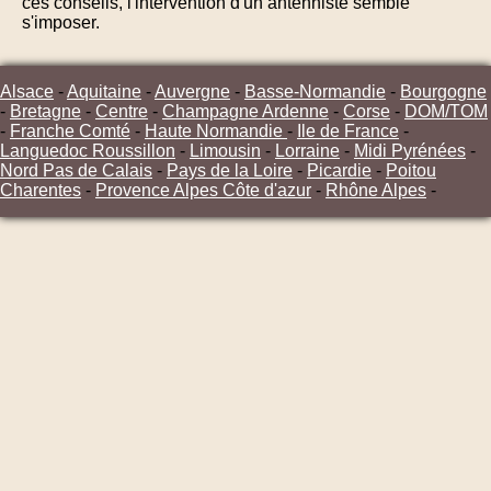
ces conseils, l'intervention d'un antenniste semble
s'imposer.
Alsace
-
Aquitaine
-
Auvergne
-
Basse-Normandie
-
Bourgogne
-
Bretagne
-
Centre
-
Champagne Ardenne
-
Corse
-
DOM/TOM
-
Franche Comté
-
Haute Normandie
-
Ile de France
-
Languedoc Roussillon
-
Limousin
-
Lorraine
-
Midi Pyrénées
-
Nord Pas de Calais
-
Pays de la Loire
-
Picardie
-
Poitou
Charentes
-
Provence Alpes Côte d'azur
-
Rhône Alpes
-