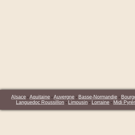
Alsace
-
Aquitaine
-
Auvergne
-
Basse-Normandie
-
Bourg
Languedoc Roussillon
-
Limousin
-
Lorraine
-
Midi Pyré