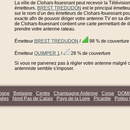
La ville de Clohars-fouesnant peut recevoir la Télévisi
émetteurs.
BREST TREDUDON
est le principal émette
sur le nom d'un des émetteurs de Clohars-fouesnant pou
exacte afin de pouvoir diriger votre antenne TV en sa di
de Clohars-fouesnant contient une carte permettant de dé
prendre votre antenne rateau.
Émetteur
BREST TREDUDON
/
98 % de couverture
Émetteur
QUIMPER 1
/
28 % de couverture
Si vous ne parvenez pas à régler votre antenne malgré ce
antenniste semble s'imposer.
ogne
-
Bretagne
-
Centre
-
Champagne Ardenne
-
Corse
-
DOM
nées
-
Nord Pas de Calais
-
Pays de la Loire
-
Picardie
-
Poitou