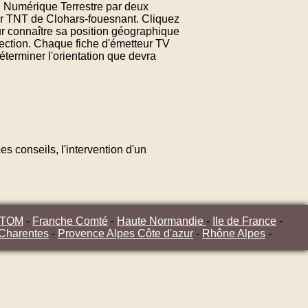
on Numérique Terrestre par deux
ur TNT de Clohars-fouesnant. Cliquez
r connaître sa position géographique
rection. Chaque fiche d'émetteur TV
terminer l'orientation que devra
s conseils, l'intervention d'un
/TOM
-
Franche Comté
-
Haute Normandie
-
Ile de France
-
 Charentes
-
Provence Alpes Côte d'azur
-
Rhône Alpes
-