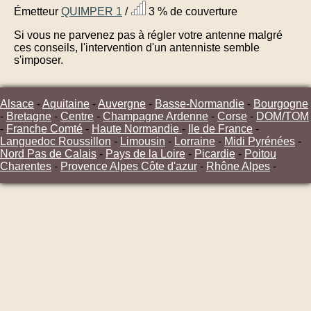
Émetteur
QUIMPER 1
/
3 % de couverture
Si vous ne parvenez pas à régler votre antenne malgré
ces conseils, l'intervention d'un antenniste semble
s'imposer.
Alsace
-
Aquitaine
-
Auvergne
-
Basse-Normandie
-
Bourgogne
-
Bretagne
-
Centre
-
Champagne Ardenne
-
Corse
-
DOM/TOM
-
Franche Comté
-
Haute Normandie
-
Ile de France
-
Languedoc Roussillon
-
Limousin
-
Lorraine
-
Midi Pyrénées
-
Nord Pas de Calais
-
Pays de la Loire
-
Picardie
-
Poitou
Charentes
-
Provence Alpes Côte d'azur
-
Rhône Alpes
-