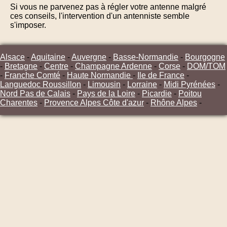
Si vous ne parvenez pas à régler votre antenne malgré
ces conseils, l'intervention d'un antenniste semble
s'imposer.
Alsace
-
Aquitaine
-
Auvergne
-
Basse-Normandie
-
Bourgogne
-
Bretagne
-
Centre
-
Champagne Ardenne
-
Corse
-
DOM/TOM
-
Franche Comté
-
Haute Normandie
-
Ile de France
-
Languedoc Roussillon
-
Limousin
-
Lorraine
-
Midi Pyrénées
-
Nord Pas de Calais
-
Pays de la Loire
-
Picardie
-
Poitou
Charentes
-
Provence Alpes Côte d'azur
-
Rhône Alpes
-