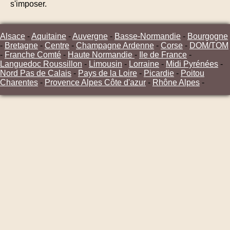
s'imposer.
Alsace
-
Aquitaine
-
Auvergne
-
Basse-Normandie
-
Bourgogne
-
Bretagne
-
Centre
-
Champagne Ardenne
-
Corse
-
DOM/TOM
-
Franche Comté
-
Haute Normandie
-
Ile de France
-
Languedoc Roussillon
-
Limousin
-
Lorraine
-
Midi Pyrénées
-
Nord Pas de Calais
-
Pays de la Loire
-
Picardie
-
Poitou
Charentes
-
Provence Alpes Côte d'azur
-
Rhône Alpes
-