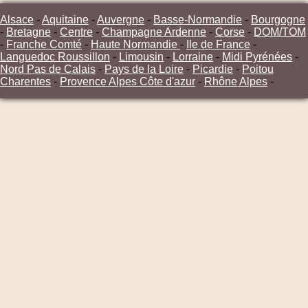
Alsace
-
Aquitaine
-
Auvergne
-
Basse-Normandie
-
Bourgogne
-
Bretagne
-
Centre
-
Champagne Ardenne
-
Corse
-
DOM/TOM
-
Franche Comté
-
Haute Normandie
-
Ile de France
-
Languedoc Roussillon
-
Limousin
-
Lorraine
-
Midi Pyrénées
-
Nord Pas de Calais
-
Pays de la Loire
-
Picardie
-
Poitou
Charentes
-
Provence Alpes Côte d'azur
-
Rhône Alpes
-