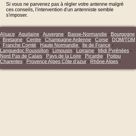
Si vous ne parvenez pas à régler votre antenne malgré
ces conseils, l'intervention d'un antenniste semble
s'imposer.
Alsace
-
Aquitaine
-
Auvergne
-
Basse-Normandie
-
Bourgogne
-
Bretagne
-
Centre
-
Champagne Ardenne
-
Corse
-
DOM/TOM
-
Franche Comté
-
Haute Normandie
-
Ile de France
-
Languedoc Roussillon
-
Limousin
-
Lorraine
-
Midi Pyrénées
-
Nord Pas de Calais
-
Pays de la Loire
-
Picardie
-
Poitou
Charentes
-
Provence Alpes Côte d'azur
-
Rhône Alpes
-