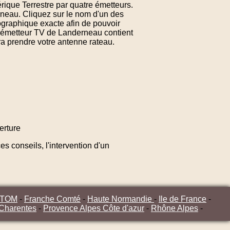
rique Terrestre par quatre émetteurs.
neau. Cliquez sur le nom d'un des
graphique exacte afin de pouvoir
d'émetteur TV de Landerneau contient
ra prendre votre antenne rateau.
erture
s conseils, l'intervention d'un
/TOM
-
Franche Comté
-
Haute Normandie
-
Ile de France
-
 Charentes
-
Provence Alpes Côte d'azur
-
Rhône Alpes
-