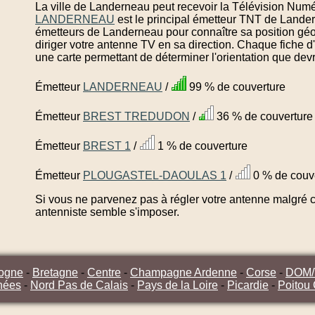
La ville de Landerneau peut recevoir la Télévision Numé
LANDERNEAU
est le principal émetteur TNT de Lander
émetteurs de Landerneau pour connaître sa position géo
diriger votre antenne TV en sa direction. Chaque fiche 
une carte permettant de déterminer l'orientation que dev
Émetteur
LANDERNEAU
/
99 % de couverture
Émetteur
BREST TREDUDON
/
36 % de couverture
Émetteur
BREST 1
/
1 % de couverture
Émetteur
PLOUGASTEL-DAOULAS 1
/
0 % de couv
Si vous ne parvenez pas à régler votre antenne malgré ce
antenniste semble s'imposer.
ogne
-
Bretagne
-
Centre
-
Champagne Ardenne
-
Corse
-
DOM
nées
-
Nord Pas de Calais
-
Pays de la Loire
-
Picardie
-
Poitou