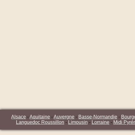
Alsace
-
Aquitaine
-
Auvergne
-
Basse-Normandie
-
Bourg
Languedoc Roussillon
-
Limousin
-
Lorraine
-
Midi Pyré