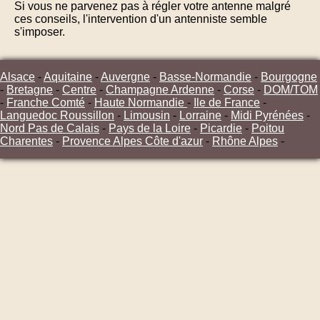
Si vous ne parvenez pas à régler votre antenne malgré
ces conseils, l'intervention d'un antenniste semble
s'imposer.
Alsace
-
Aquitaine
-
Auvergne
-
Basse-Normandie
-
Bourgogne
-
Bretagne
-
Centre
-
Champagne Ardenne
-
Corse
-
DOM/TOM
-
Franche Comté
-
Haute Normandie
-
Ile de France
-
Languedoc Roussillon
-
Limousin
-
Lorraine
-
Midi Pyrénées
-
Nord Pas de Calais
-
Pays de la Loire
-
Picardie
-
Poitou
Charentes
-
Provence Alpes Côte d'azur
-
Rhône Alpes
-