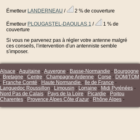
Émetteur
LANDERNEAU
/
2 % de couverture
Émetteur
PLOUGASTEL-DAOULAS 1
/
1 % de
couverture
Si vous ne parvenez pas à régler votre antenne malgré
ces conseils, l'intervention d'un antenniste semble
s'imposer.
Alsace
-
Aquitaine
-
Auvergne
-
Basse-Normandie
-
Bourgogne
-
Bretagne
-
Centre
-
Champagne Ardenne
-
Corse
-
DOM/TOM
-
Franche Comté
-
Haute Normandie
-
Ile de France
-
Languedoc Roussillon
-
Limousin
-
Lorraine
-
Midi Pyrénées
-
Nord Pas de Calais
-
Pays de la Loire
-
Picardie
-
Poitou
Charentes
-
Provence Alpes Côte d'azur
-
Rhône Alpes
-