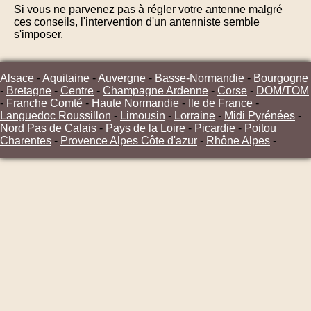
Si vous ne parvenez pas à régler votre antenne malgré
ces conseils, l'intervention d'un antenniste semble
s'imposer.
Alsace
-
Aquitaine
-
Auvergne
-
Basse-Normandie
-
Bourgogne
-
Bretagne
-
Centre
-
Champagne Ardenne
-
Corse
-
DOM/TOM
-
Franche Comté
-
Haute Normandie
-
Ile de France
-
Languedoc Roussillon
-
Limousin
-
Lorraine
-
Midi Pyrénées
-
Nord Pas de Calais
-
Pays de la Loire
-
Picardie
-
Poitou
Charentes
-
Provence Alpes Côte d'azur
-
Rhône Alpes
-