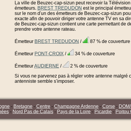
La ville de Beuzec-cap-sizun peut recevoir la Télévision
émetteurs.
BREST TREDUDON
est le principal émett
sur le nom d'un des émetteurs de Beuzec-cap-sizun pou
exacte afin de pouvoir diriger votre antenne TV en sa di
de Beuzec-cap-sizun contient une carte permettant de dé
prendre votre antenne rateau.
Émetteur
BREST TREDUDON
/
87 % de couverture
Émetteur
PONT-CROIX
/
34 % de couverture
Émetteur
AUDIERNE
/
2 % de couverture
Si vous ne parvenez pas à régler votre antenne malgré ce
antenniste semble s'imposer.
ogne
-
Bretagne
-
Centre
-
Champagne Ardenne
-
Corse
-
DOM
nées
-
Nord Pas de Calais
-
Pays de la Loire
-
Picardie
-
Poitou