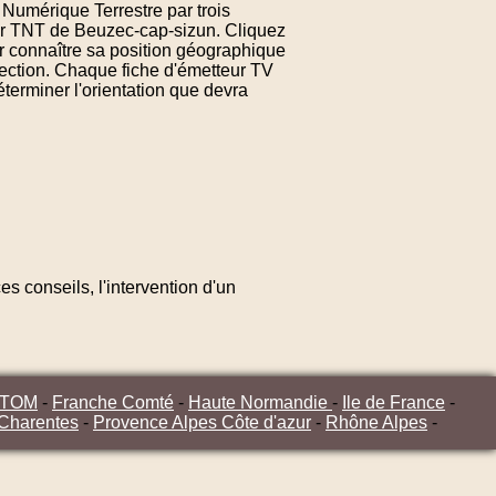
 Numérique Terrestre par trois
eur TNT de Beuzec-cap-sizun. Cliquez
r connaître sa position géographique
rection. Chaque fiche d'émetteur TV
terminer l'orientation que devra
s conseils, l'intervention d'un
/TOM
-
Franche Comté
-
Haute Normandie
-
Ile de France
-
 Charentes
-
Provence Alpes Côte d'azur
-
Rhône Alpes
-