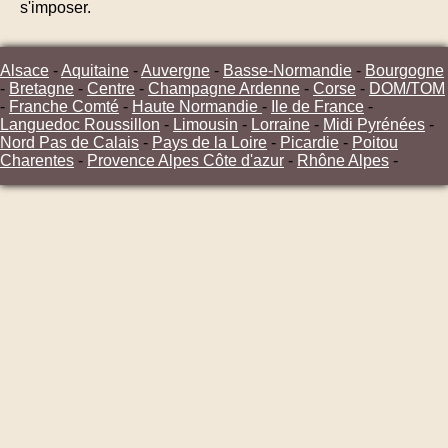
s'imposer.
Alsace
-
Aquitaine
-
Auvergne
-
Basse-Normandie
-
Bourgogne
-
Bretagne
-
Centre
-
Champagne Ardenne
-
Corse
-
DOM/TOM
-
Franche Comté
-
Haute Normandie
-
Ile de France
-
Languedoc Roussillon
-
Limousin
-
Lorraine
-
Midi Pyrénées
-
Nord Pas de Calais
-
Pays de la Loire
-
Picardie
-
Poitou
Charentes
-
Provence Alpes Côte d'azur
-
Rhône Alpes
-