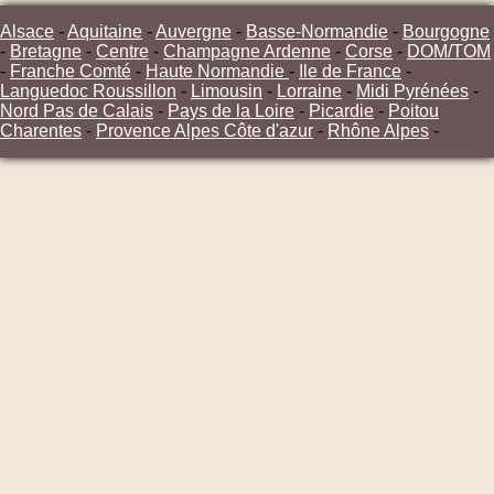
Alsace
-
Aquitaine
-
Auvergne
-
Basse-Normandie
-
Bourgogne
-
Bretagne
-
Centre
-
Champagne Ardenne
-
Corse
-
DOM/TOM
-
Franche Comté
-
Haute Normandie
-
Ile de France
-
Languedoc Roussillon
-
Limousin
-
Lorraine
-
Midi Pyrénées
-
Nord Pas de Calais
-
Pays de la Loire
-
Picardie
-
Poitou
Charentes
-
Provence Alpes Côte d'azur
-
Rhône Alpes
-