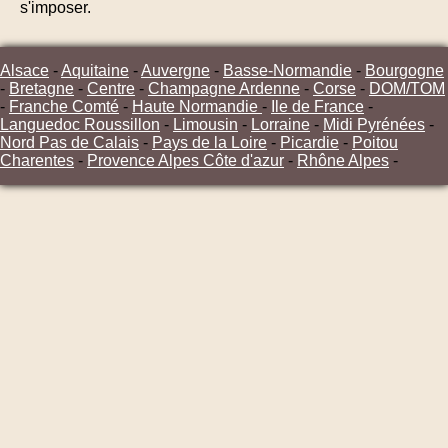
s'imposer.
Alsace
-
Aquitaine
-
Auvergne
-
Basse-Normandie
-
Bourgogne
-
Bretagne
-
Centre
-
Champagne Ardenne
-
Corse
-
DOM/TOM
-
Franche Comté
-
Haute Normandie
-
Ile de France
-
Languedoc Roussillon
-
Limousin
-
Lorraine
-
Midi Pyrénées
-
Nord Pas de Calais
-
Pays de la Loire
-
Picardie
-
Poitou
Charentes
-
Provence Alpes Côte d'azur
-
Rhône Alpes
-