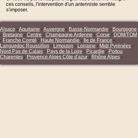
ces conseils, l'intervention d'un antenniste semble
s'imposer.
Alsace
-
Aquitaine
-
Auvergne
-
Basse-Normandie
-
Bourgogne
-
Bretagne
-
Centre
-
Champagne Ardenne
-
Corse
-
DOM/TOM
-
Franche Comté
-
Haute Normandie
-
Ile de France
-
Languedoc Roussillon
-
Limousin
-
Lorraine
-
Midi Pyrénées
-
Nord Pas de Calais
-
Pays de la Loire
-
Picardie
-
Poitou
Charentes
-
Provence Alpes Côte d'azur
-
Rhône Alpes
-