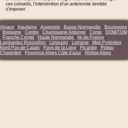
ces conseils, l'intervention d'un antenniste semble
s'imposer.
Alsace
-
Aquitaine
-
Auvergne
-
Basse-Normandie
-
Bourgogne
-
Bretagne
-
Centre
-
Champagne Ardenne
-
Corse
-
DOM/TOM
-
Franche Comté
-
Haute Normandie
-
Ile de France
-
Languedoc Roussillon
-
Limousin
-
Lorraine
-
Midi Pyrénées
-
Nord Pas de Calais
-
Pays de la Loire
-
Picardie
-
Poitou
Charentes
-
Provence Alpes Côte d'azur
-
Rhône Alpes
-