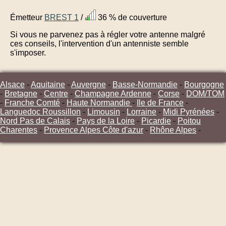
Émetteur
BREST 1
/
36 % de couverture
Si vous ne parvenez pas à régler votre antenne malgré
ces conseils, l'intervention d'un antenniste semble
s'imposer.
Alsace
-
Aquitaine
-
Auvergne
-
Basse-Normandie
-
Bourgogne
-
Bretagne
-
Centre
-
Champagne Ardenne
-
Corse
-
DOM/TOM
-
Franche Comté
-
Haute Normandie
-
Ile de France
-
Languedoc Roussillon
-
Limousin
-
Lorraine
-
Midi Pyrénées
-
Nord Pas de Calais
-
Pays de la Loire
-
Picardie
-
Poitou
Charentes
-
Provence Alpes Côte d'azur
-
Rhône Alpes
-