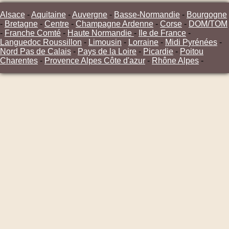
Alsace
-
Aquitaine
-
Auvergne
-
Basse-Normandie
-
Bourgogne
-
Bretagne
-
Centre
-
Champagne Ardenne
-
Corse
-
DOM/TOM
-
Franche Comté
-
Haute Normandie
-
Ile de France
-
Languedoc Roussillon
-
Limousin
-
Lorraine
-
Midi Pyrénées
-
Nord Pas de Calais
-
Pays de la Loire
-
Picardie
-
Poitou
Charentes
-
Provence Alpes Côte d'azur
-
Rhône Alpes
-