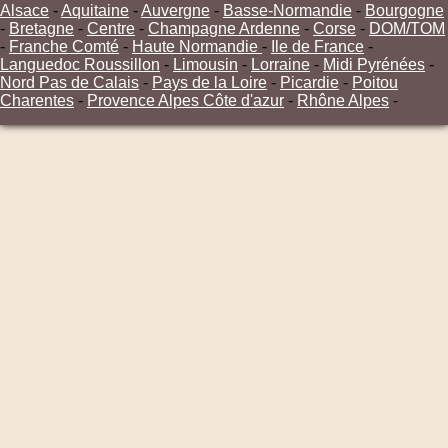
Alsace
-
Aquitaine
-
Auvergne
-
Basse-Normandie
-
Bourgogne
-
Bretagne
-
Centre
-
Champagne Ardenne
-
Corse
-
DOM/TOM
-
Franche Comté
-
Haute Normandie
-
Ile de France
-
Languedoc Roussillon
-
Limousin
-
Lorraine
-
Midi Pyrénées
-
Nord Pas de Calais
-
Pays de la Loire
-
Picardie
-
Poitou
Charentes
-
Provence Alpes Côte d'azur
-
Rhône Alpes
-