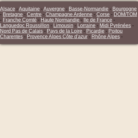
Alsace
-
Aquitaine
-
Auvergne
-
Basse-Normandie
-
Bourgogne
-
Bretagne
-
Centre
-
Champagne Ardenne
-
Corse
-
DOM/TOM
-
Franche Comté
-
Haute Normandie
-
Ile de France
-
Languedoc Roussillon
-
Limousin
-
Lorraine
-
Midi Pyrénées
-
Nord Pas de Calais
-
Pays de la Loire
-
Picardie
-
Poitou
Charentes
-
Provence Alpes Côte d'azur
-
Rhône Alpes
-