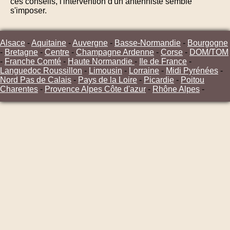
ces conseils, l'intervention d'un antenniste semble
s'imposer.
Alsace
-
Aquitaine
-
Auvergne
-
Basse-Normandie
-
Bourgogne
-
Bretagne
-
Centre
-
Champagne Ardenne
-
Corse
-
DOM/TOM
-
Franche Comté
-
Haute Normandie
-
Ile de France
-
Languedoc Roussillon
-
Limousin
-
Lorraine
-
Midi Pyrénées
-
Nord Pas de Calais
-
Pays de la Loire
-
Picardie
-
Poitou
Charentes
-
Provence Alpes Côte d'azur
-
Rhône Alpes
-