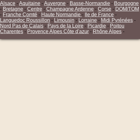
Alsace
-
Aquitaine
-
Auvergne
-
Basse-Normandie
-
Bourgogne
-
Bretagne
-
Centre
-
Champagne Ardenne
-
Corse
-
DOM/TOM
-
Franche Comté
-
Haute Normandie
-
Ile de France
-
Languedoc Roussillon
-
Limousin
-
Lorraine
-
Midi Pyrénées
-
Nord Pas de Calais
-
Pays de la Loire
-
Picardie
-
Poitou
Charentes
-
Provence Alpes Côte d'azur
-
Rhône Alpes
-