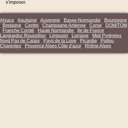
s'imposer.
Alsace
-
Aquitaine
-
Auvergne
-
Basse-Normandie
-
Bourgogne
-
Bretagne
-
Centre
-
Champagne Ardenne
-
Corse
-
DOM/TOM
-
Franche Comté
-
Haute Normandie
-
Ile de France
-
Languedoc Roussillon
-
Limousin
-
Lorraine
-
Midi Pyrénées
-
Nord Pas de Calais
-
Pays de la Loire
-
Picardie
-
Poitou
Charentes
-
Provence Alpes Côte d'azur
-
Rhône Alpes
-